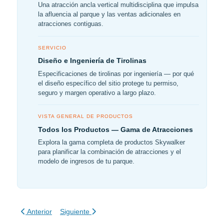
Una atracción ancla vertical multidisciplina que impulsa
la afluencia al parque y las ventas adicionales en
atracciones contiguas.
SERVICIO
Diseño e Ingeniería de Tirolinas
Especificaciones de tirolinas por ingeniería — por qué
el diseño específico del sitio protege tu permiso,
seguro y margen operativo a largo plazo.
VISTA GENERAL DE PRODUCTOS
Todos los Productos — Gama de Atracciones
Explora la gama completa de productos Skywalker
para planificar la combinación de atracciones y el
modelo de ingresos de tu parque.
Artículo anterior: Guía de las últimas atracciones de aventura
Artículo siguiente: Desarrollos de Aventura Urbana
Anterior
Siguiente