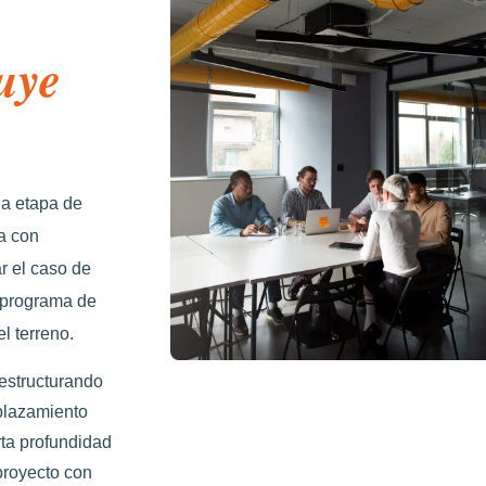
uye
la etapa de
ja con
r el caso de
l programa de
l terreno.
estructurando
plazamiento
rta profundidad
proyecto con