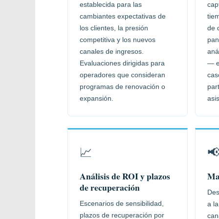
establecida para las
cap
cambiantes expectativas de
tie
los clientes, la presión
de 
competitiva y los nuevos
pan
canales de ingresos.
aná
Evaluaciones dirigidas para
— e
operadores que consideran
cas
programas de renovación o
par
expansión.
asi
📈

Análisis de ROI y plazos
Ma
de recuperación
Des
Escenarios de sensibilidad,
a l
plazos de recuperación por
can