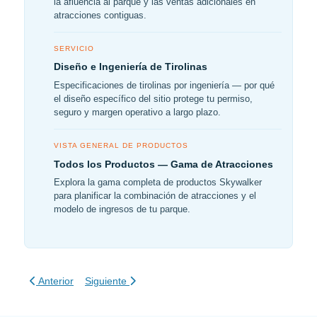
la afluencia al parque y las ventas adicionales en
atracciones contiguas.
SERVICIO
Diseño e Ingeniería de Tirolinas
Especificaciones de tirolinas por ingeniería — por qué
el diseño específico del sitio protege tu permiso,
seguro y margen operativo a largo plazo.
VISTA GENERAL DE PRODUCTOS
Todos los Productos — Gama de Atracciones
Explora la gama completa de productos Skywalker
para planificar la combinación de atracciones y el
modelo de ingresos de tu parque.
Artículo anterior: Diseño Estratégico de Parques de Aventura
Artículo siguiente: Beneficios Financieros del Ocio 
Anterior
Siguiente