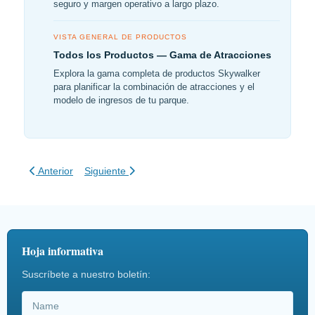
seguro y margen operativo a largo plazo.
VISTA GENERAL DE PRODUCTOS
Todos los Productos — Gama de Atracciones
Explora la gama completa de productos Skywalker
para planificar la combinación de atracciones y el
modelo de ingresos de tu parque.
Artículo anterior: Entrenamiento de Personal de Aventura
Artículo siguiente: EAD: Frenado de Emergencia en 
Anterior
Siguiente
Hoja informativa
Suscríbete a nuestro boletín: