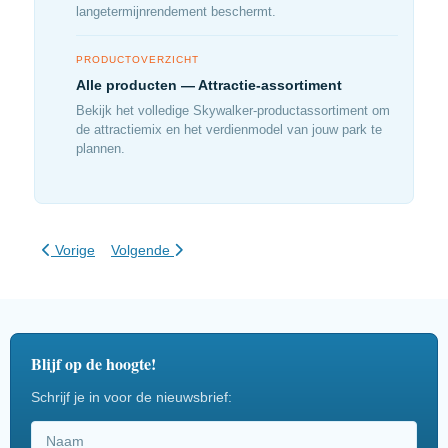
langetermijnrendement beschermt.
PRODUCTOVERZICHT
Alle producten — Attractie-assortiment
Bekijk het volledige Skywalker-productassortiment om
de attractiemix en het verdienmodel van jouw park te
plannen.
Vorig artikel: Zipline-remsystemen: Actief vs. Passief
Volgende artikel: Fiets door de bomen met de AirCrui
Vorige
Volgende
Blijf op de hoogte!
Schrijf je in voor de nieuwsbrief: