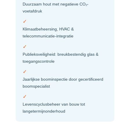
Duurzaam hout met negatieve CO₂-
voetafdruk
✓
Klimaatbeheersing, HVAC &
telecommunicatie-integratie
✓
Publieksveiligheid: breukbestendig glas &
toegangscontrole
✓
Jaarlijkse boominspectie door gecertificeerd
boomspecialist
✓
Levenscyclusbeheer van bouw tot
langetermijn­onderhoud