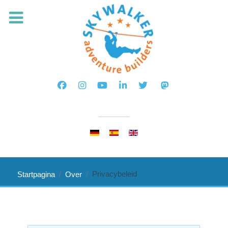
Selecteer de taal
Privacybeleid
Startpagina
Over