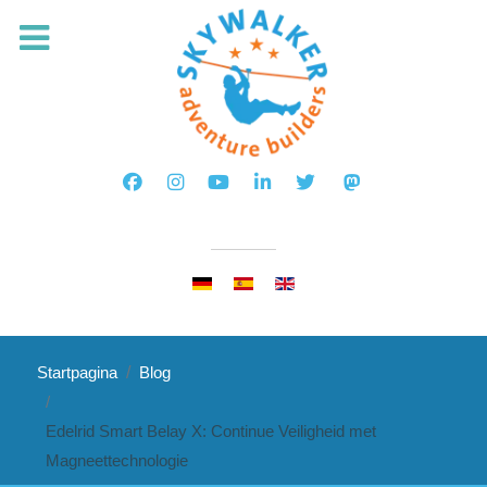
Selecteer de taal
Startpagina
Blog
Edelrid Smart Belay X: Continue Veiligheid met
Magneettechnologie