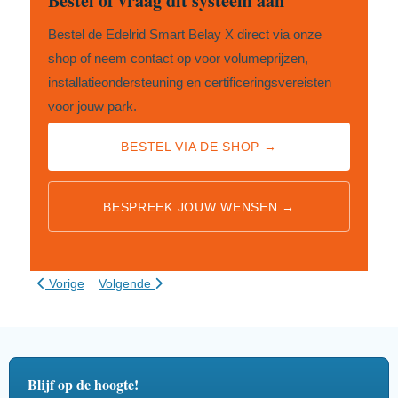
Bestel of vraag dit systeem aan
Bestel de Edelrid Smart Belay X direct via onze
shop of neem contact op voor volumeprijzen,
installatieondersteuning en certificeringsvereisten
voor jouw park.
BESTEL VIA DE SHOP →
BESPREEK JOUW WENSEN →
Vorig artikel: In-house Adventure Park Fabrikant
Volgende artikel: Adventure Park engineering
Vorige
Volgende
Blijf op de hoogte!