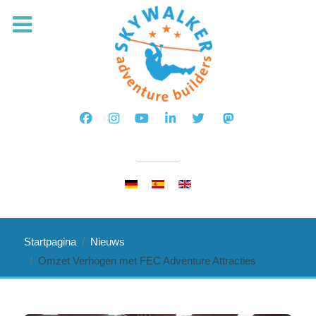
Selecteer de taal
Startpagina
Nieuws
Omzet Verhogen met FEC Adventure Attracties