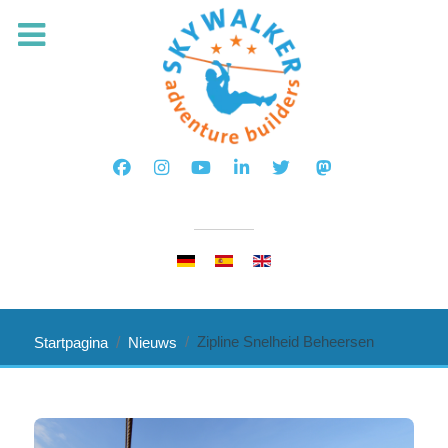
Selecteer de taal
Zipline Snelheid Beheersen
Startpagina
Nieuws