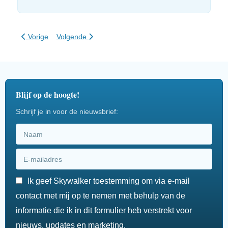
Vorig artikel: AirCruizer Kabelbaan Fiets
Volgende artikel: Avontuur in Winkelvastgoed
Vorige
Volgende
Blijf op de hoogte!
Schrijf je in voor de nieuwsbrief:
Ik geef Skywalker toestemming om via e-mail
contact met mij op te nemen met behulp van de
informatie die ik in dit formulier heb verstrekt voor
nieuws, updates en marketing.