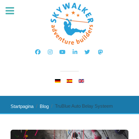
Selecteer de taal
TruBlue Auto Belay Systeem
Startpagina
Blog