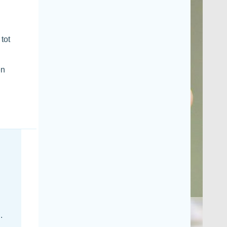
tot
en
.