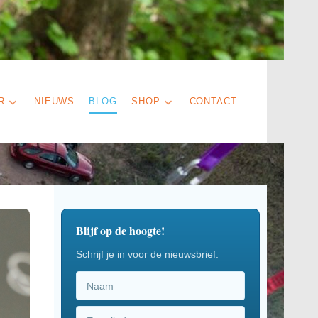
R
NIEUWS
BLOG
SHOP
CONTACT
Blijf op de hoogte!
Schrijf je in voor de nieuwsbrief: