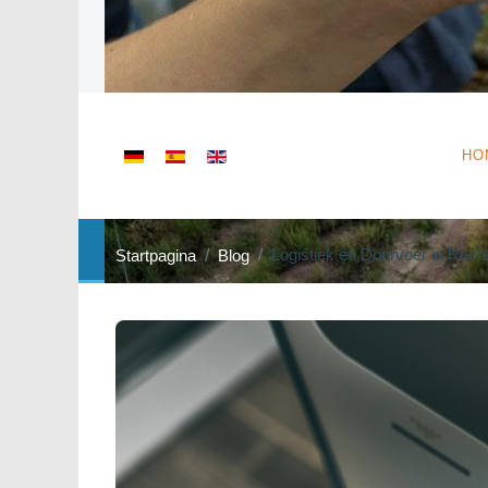
Selecteer de taal
HO
Logistiek en Doorvoer in Recr
Startpagina
Blog