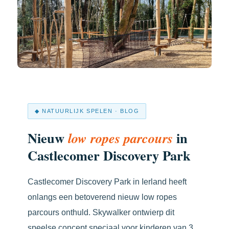
◆ NATUURLIJK SPELEN · BLOG
Nieuw
in
low ropes parcours
Castlecomer Discovery Park
Castlecomer Discovery Park in Ierland heeft
onlangs een betoverend nieuw low ropes
parcours onthuld. Skywalker ontwierp dit
speelse concept speciaal voor kinderen van 3