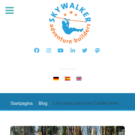
Selecteer de taal
Low ropes parcours Castlecomer
Startpagina
Blog