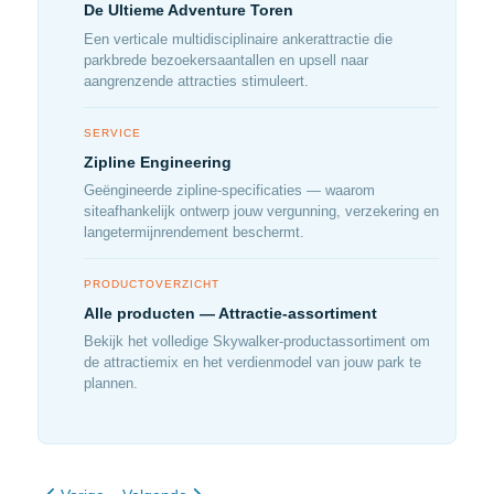
De Ultieme Adventure Toren
Een verticale multidisciplinaire ankerattractie die
parkbrede bezoekersaantallen en upsell naar
aangrenzende attracties stimuleert.
SERVICE
Zipline Engineering
Geëngineerde zipline-specificaties — waarom
siteafhankelijk ontwerp jouw vergunning, verzekering en
langetermijnrendement beschermt.
PRODUCTOVERZICHT
Alle producten — Attractie-assortiment
Bekijk het volledige Skywalker-productassortiment om
de attractiemix en het verdienmodel van jouw park te
plannen.
Vorig artikel: Investeren in een Zipline
Volgende artikel: Auto Belays in de Klimhal: Veilighei