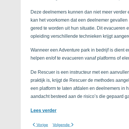
Deze deelnemers kunnen dan niet meer verder e
kan het voorkomen dat een deelnemer gevallen i
gered te worden uit hun situatie. Dit evacueren
opleiding verschillende technieken krijgt aanger
Wanneer een Adventure park in bedrijf is dient e
helpen en/of te evacueren vanaf platforms of el
De Rescuer is een instructeur met een aanvulle
praktijk is, krijgt de Rescuer de methodes aan
een platform te laten afdalen en deelnemers in 
aandacht besteed aan de risico’s die gepaard g
Lees verder
Vorig artikel: Joytime in Grolloo investeert in beleving
Volgende artikel: Adventurepark manageme
Vorige
Volgende