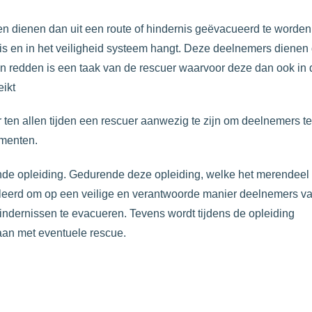
n dienen dan uit een route of hindernis geëvacueerd te worden
s en in het veiligheid systeem hangt. Deze deelnemers dienen
 en redden is een taak van de rescuer waarvoor deze dan ook in 
eikt
r ten allen tijden een rescuer aanwezig te zijn om deelnemers te
ementen.
nde opleiding. Gedurende deze opleiding, welke het merendeel
geleerd om op een veilige en verantwoorde manier deelnemers v
hindernissen te evacueren. Tevens wordt tijdens de opleiding
aan met eventuele rescue.
nt training essentieel voor operatie