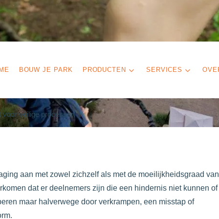
ME
BOUW JE PARK
PRODUCTEN
SERVICES
OVE
 voor veilige processen
ging aan met zowel zichzelf als met de moeilijkheidsgraad van
rkomen dat er deelnemers zijn die een hindernis niet kunnen of
roberen maar halverwege door verkrampen, een misstap of
orm.