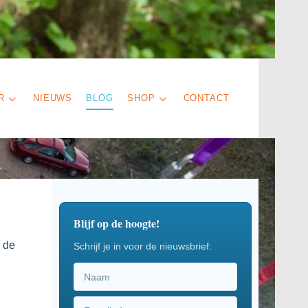
R
NIEUWS
BLOG
SHOP
CONTACT
Blijf op de hoogte!
 de
Schrijf je in voor de nieuwsbrief: