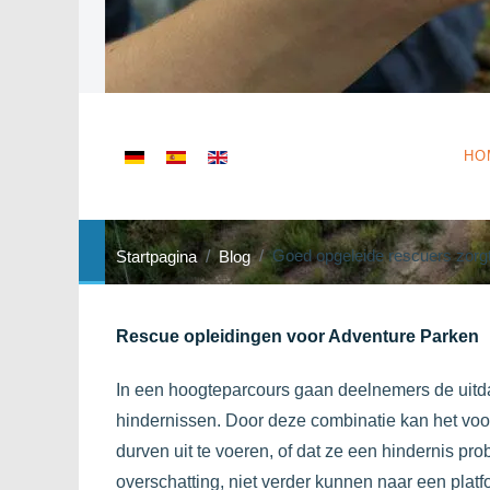
Selecteer de taal
HO
Goed opgeleide rescuers zorgt
Startpagina
Blog
Rescue opleidingen voor Adventure Parken
In een hoogteparcours gaan deelnemers de uitda
hindernissen. Door deze combinatie kan het voo
durven uit te voeren, of dat ze een hindernis p
overschatting, niet verder kunnen naar een platf