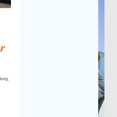
r
dung,