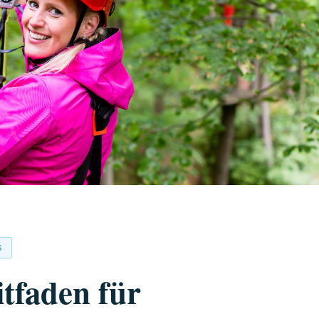
S
itfaden für