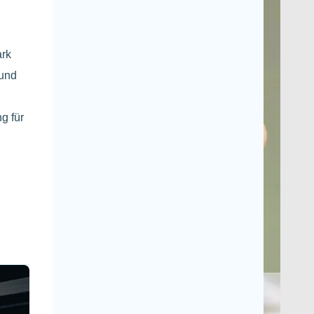
ark
 und
g für