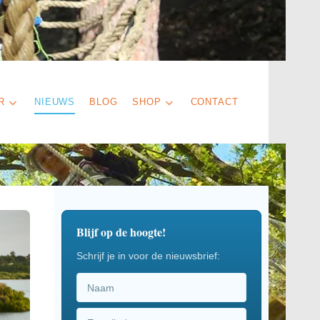
R
NIEUWS
BLOG
SHOP
CONTACT
Blijf op de hoogte!
Schrijf je in voor de nieuwsbrief: