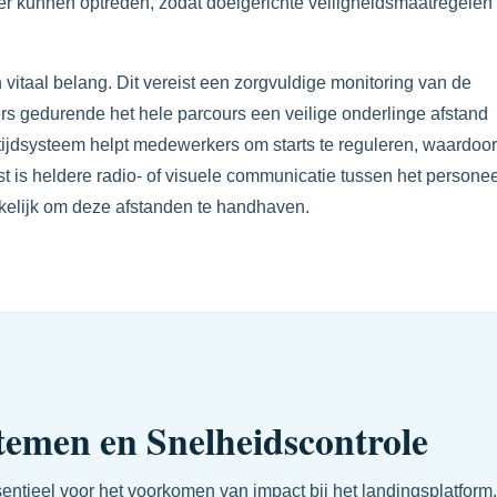
ker kunnen optreden, zodat doelgerichte veiligheidsmaatregelen
 vitaal belang. Dit vereist een zorgvuldige monitoring van de
ers gedurende het hele parcours een veilige onderlinge afstand
tijdsysteem helpt medewerkers om starts te reguleren, waardoor
is heldere radio- of visuele communicatie tussen het personee
kelijk om deze afstanden te handhaven.
emen en Snelheidscontrole
sentieel voor het voorkomen van impact bij het landingsplatform.