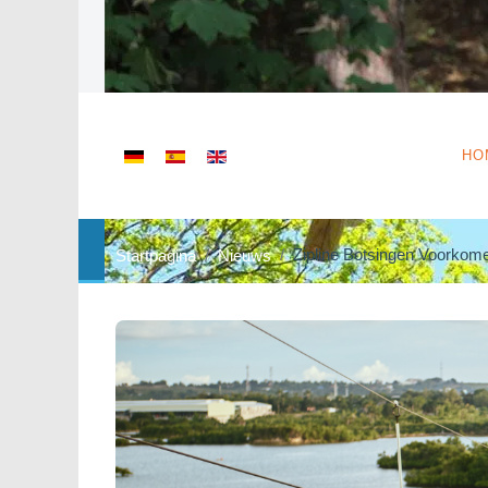
Selecteer de taal
HO
Zipline Botsingen Voorkom
Startpagina
Nieuws