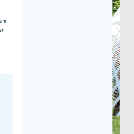
unt.
een