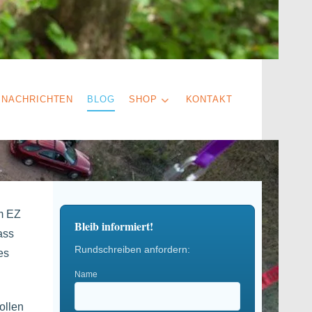
NACHRICHTEN
BLOG
SHOP
KONTAKT
im EZ
Bleib informiert!
ass
Rundschreiben anfordern:
es
Name
ollen