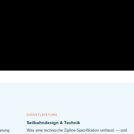
DIENSTLEISTUNG
Seilbahndesign & Technik
lanung
Was eine technische Zipline-Spezifikation umfasst — und