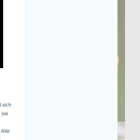
 sich
 sie
 Alle
s