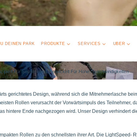
U DEINEN PARK
PRODUKTE
SERVICES
UBER
nzipiert Für Seilrutschen, Entwickelt Für Hohe Geschwindigkeiten
wärts gerichtetes Design, während sich die Mitnehmerlasche be
meisten Rollen verursacht der Vorwärtsimpuls des Teilnehmer, d
das hintere Ende nachgezogen wird. Unser Design verhindert di
akten Rollen zu den schnellsten ihrer Art. Die LightSpeed- R