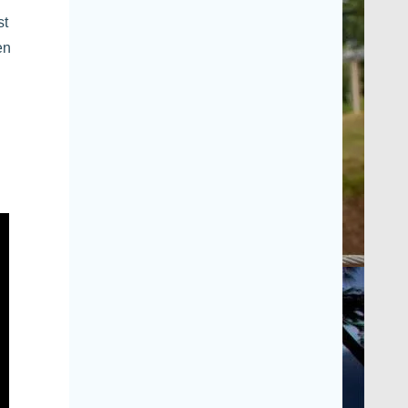
st
en