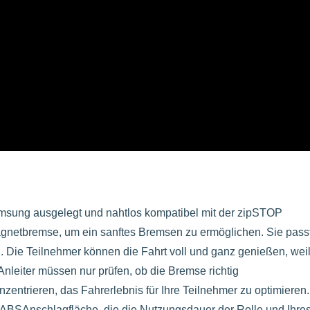
emsung ausgelegt und nahtlos kompatibel mit der zipSTOP
gnetbremse, um ein sanftes Bremsen zu ermöglichen. Sie passt
 Die Teilnehmer können die Fahrt voll und ganz genießen, weil
nleiter müssen nur prüfen, ob die Bremse richtig
zentrieren, das Fahrerlebnis für Ihre Teilnehmer zu optimieren.
 ABSAnschlagfläche, die die Nutzungsdauer der Rolle und Ihre