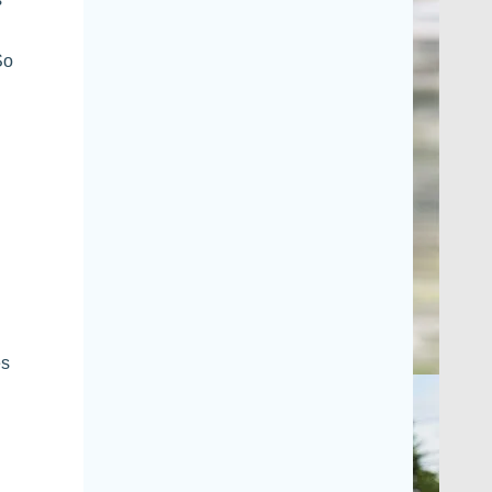
So
es