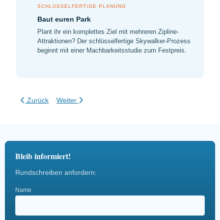
SCHLÜSSELFERTIGE PLANUNG
Baut euren Park
Plant ihr ein komplettes Ziel mit mehreren Zipline-
Attraktionen? Der schlüsselfertige Skywalker-Prozess
beginnt mit einer Machbarkeitsstudie zum Festpreis.
Vorheriger Beitrag: Trublue Auto Belay & iQ Systeme
Nächster Beitrag: Selbstsicherungen beim Klettern er
Zurück
Weiter
Bleib informiert!
Rundschreiben anfordern:
Name