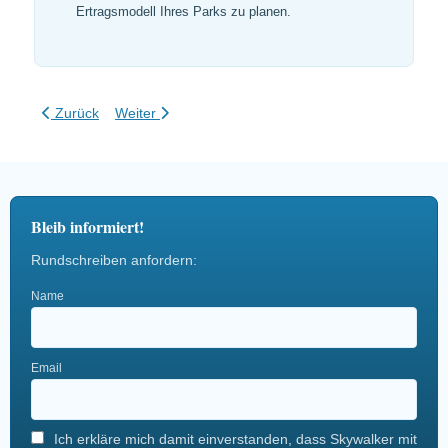
Ertragsmodell Ihres Parks zu planen.
Vorheriger Beitrag: Städtische Abenteueranlagen integrieren
Nächster Beitrag: Profitabler naturnaher Themenpar
Zurück
Weiter
Bleib informiert!
Rundschreiben anfordern:
Name
Email
Ich erkläre mich damit einverstanden, dass Skywalker mit