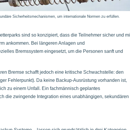
undäre Sicherheitsmechanismen, um internationale Normen zu erfüllen.
letterparks sind so konzipiert, dass die Teilnehmer sicher und mi
tform ankommen. Bei längeren Anlagen und
ezielles Bremssystem eingesetzt, um die Personen sanft und
ären Bremse schafft jedoch eine kritische Schwachstelle: den
ziger Fehlerpunkt). Da keine Backup-Ausrüstung vorhanden ist,
lich zu einem Unfall. Ein fachmännisch geplantes
rch die zwingende Integration eines unabhängigen, sekundären
ckup-Systeme – lassen sich grundsätzlich in drei Kategorien