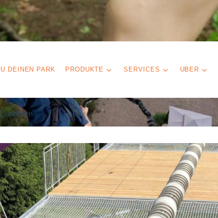
U DEINEN PARK
PRODUKTE
SERVICES
UBER
) Leitfaden