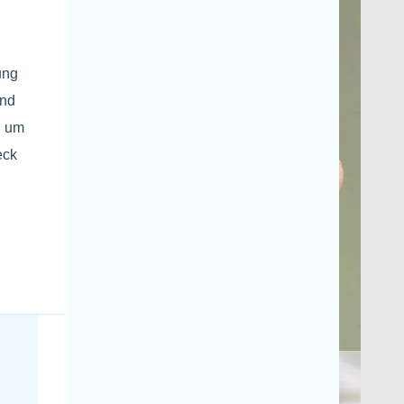
ung
und
, um
eck