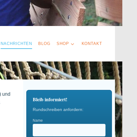
NACHRICHTEN
BLOG
SHOP
KONTAKT
) und
Bleib informiert!
s
Rundschreiben anfordern:
Name