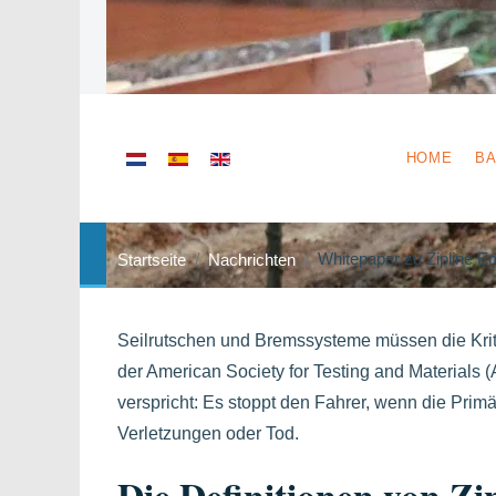
Sprache auswählen
HOME
BA
Whitepaper zu Zipline 
Startseite
Nachrichten
Seilrutschen und Bremssysteme müssen die Krit
der American Society for Testing and Materials 
verspricht: Es stoppt den Fahrer, wenn die Primä
Verletzungen oder Tod.
Die Definitionen von Z