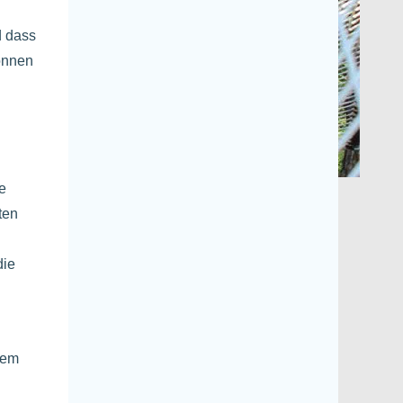
d dass
können
e
ten
die
sem