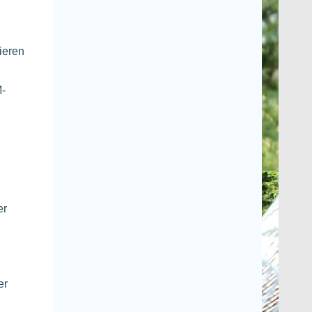
ieren
M-
er
er