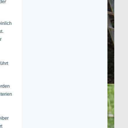
der
inlich
t.
r
ührt
erden
terien
eiber
rt