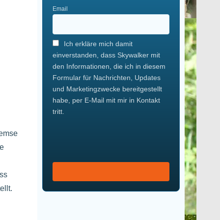
Email
Ich erkläre mich damit
einverstanden, dass Skywalker mit
den Informationen, die ich in diesem
Formular für Nachrichten, Updates
und Marketingzwecke bereitgestellt
habe, per E-Mail mit mir in Kontakt
tritt.
remse
he
uss
llt.