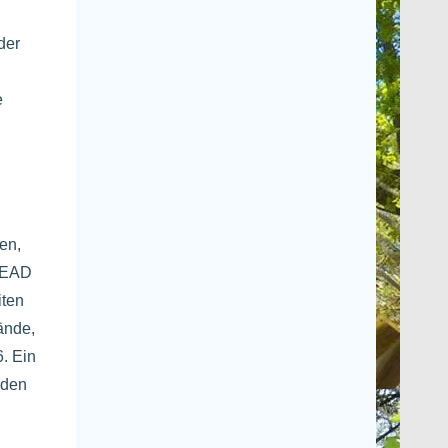
der
e
en,
n EAD
iten
ände,
. Ein
iden