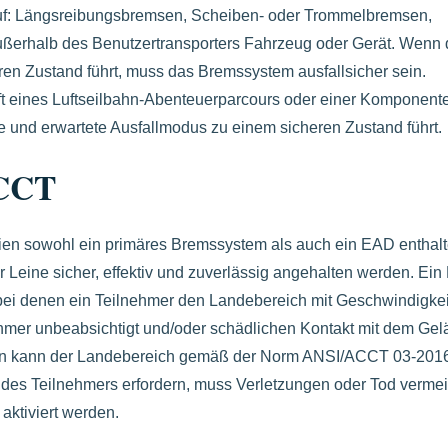
auf: Längsreibungsbremsen, Scheiben- oder Trommelbremsen,
ßerhalb des Benutzertransporters Fahrzeug oder Gerät. Wenn 
en Zustand führt, muss das Bremssystem ausfallsicher sein.
t eines Luftseilbahn-Abenteuerparcours oder einer Komponent
ale und erwartete Ausfallmodus zu einem sicheren Zustand führt.
ACCT
en sowohl ein primäres Bremssystem als auch ein EAD enthalt
 Leine sicher, effektiv und zuverlässig angehalten werden. Ei
ch, bei denen ein Teilnehmer den Landebereich mit Geschwindigke
ehmer unbeabsichtigt und/oder schädlichen Kontakt mit dem Gel
n kann der Landebereich gemäß der Norm ANSI/ACCT 03-2016
ät des Teilnehmers erfordern, muss Verletzungen oder Tod verme
ktiviert werden.