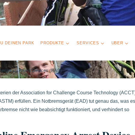
U DEINEN PARK
PRODUKTE
SERVICES
UBER
Emergency Arrest Devices (EAD)
erien der Association for Challenge Course Technology (ACCT
(ASTM) erfüllen. Ein Notbremsgerät (EAD) tut genau das, was e
rbremse nicht wie beabsichtigt funktioniert, und verhindert so
ipline Emergency Arrest Device